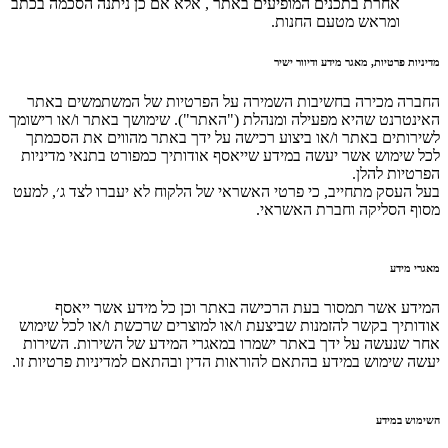
אחרת בתכנים המופיעים באתר , אלא אם כן ניתנה הסכמה בכתב
ומראש מטעם החנות.
מדיניות פרטיות, מאגר מידע ודיוור ישיר
החברה מכירה בחשיבות השמירה על הפרטיות של המשתמשים באתר
האינטרנט שהיא מפעילה ומנהלת ("האתר"). שימושך באתר ו/או רישומך
לשירותים באתר ו/או ביצוע רכישה על ידך באתר מהווים את הסכמתך
לכל שימוש אשר יעשה במידע שייאסף אודותיך כמפורט בתנאי מדיניות
הפרטיות להלן.
בעל העסק מתחייב, כי פרטי האשראי של הלקוח לא יעברו לצד ג׳, למעט
מסוף הסליקה וחברת האשראי.
מאגרי מידע
המידע אשר תמסור בעת הרכישה באתר וכן כל מידע אשר ייאסף
אודותיך בקשר להזמנות שביצעת ו/או למוצרים שרכשת ו/או לכל שימוש
אחר שנעשה על ידך באתר ישמרו במאגרי המידע של השירות. השירות
יעשה שימוש במידע בהתאם להוראות הדין ובהתאם למדיניות פרטיות זו.
השימוש במידע