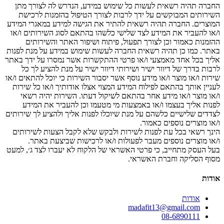
החברה תהיה רשאית לעשות כל שימוש במידע, הנדרש לה לצורך מתן
השירותים המבוקשים על ידך לרבות לצורך הטיפול בהזמנות לרכישת
המוצרים. החברה תהיה רשאית להתיר את הגישה למידע במאגרי המידע
ו/או להעביר את המידע לצד שלישי כלשהו בהתאם לסוג השירותים ו/או
ההזמנות כאמור וכן לצורך תפעול, פיתוח ושיפור האתר והשירותים
באתר. כמו כן תהיה רשאית החברה לעשות שימוש במידע על מנת לפנות
אליך בכל אחד מאמצעי ו/או פרטי ההתקשרות אשר נמסרו על ידך באתר
לרבות בדרך של דיוור ישיר ושירותי דיוור ישיר על מנת להציע לך כל
שירות ו/או מוצר ו/או מידע נוסף אשר יסבור השירות כי יוכל להתאים ו/או
לעניין אותך בהתאם לפילוח המידע המצוי אצלו אודותיך ו/או כל שירות
ו/או מוצר ו/או מידע אחר בהתאם לשיקול דעתו. השירות יהיה רשאי
לפנות אליך בעצמו ו/או באמצעות מי מטעמו וכן להעביר את המידע
לצדדים שלישיים כלשהם על מנת שיוכלו לפנות אליך ולהציע לך שירותים
ו/או מוצרים נוספים כאמור.
הינך רשאי בכל עת לפנות לשירות ולבקש שלא לקבל הצעות לשירותים
ו/או מוצרים נוספים מעבר לפעולות ו/או לרכישות שביצעת באתר.
בעל העסק מתחייב, כי פרטי האשראי של הלקוח לא יעברו לצד ג׳, למעט
מסוף הסליקה וחברת האשראי.
אודות
אודות
madafit13@gmail.com
08-6890111