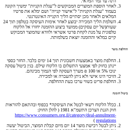
הינה עד גמר המלאי.
לאחר הוספת המוצרים המבוקשים ל"עגלת הקניות" ימשיך הקונה
בעמוד "עגלת הקניות" ל"אישור קנייה" ושם ימלא את פרטיו
המלאים ולאחר מכן יסתיים הליך הקנייה האינטרנטי.
השלמת הליך המכירה יבוצע לאחר אימות העיסקה בטלפון תוך 24
שעות(של יום עסקים) ממועד ביצוע ההזמנה יחזרו אל הלקוח
טלפונית על מנת לקחת פרטי אשראי ולוודא שהמוצר המבוקש
קיים במלאי וההזמנה יוצאת בשלמותה.
החלפת מוצר
החלפת מוצר באמצעות חשבונית תוך 14 ימים בלבד. החזר כספי
יינתן כחוק לפי אמצעי התשלום בו הלקוח שילם. בגין ביטול עסקה
ינוכו 5% או 100 ₪ מערך העסקה לפי הנמוך מבינהם.
הזיכוי הינו אישי ולא ניתן להעברה או למכירה.
החלפת פריט בשווי ערכו בעת ההחלפה.
ביטול הזמנה
ככלל הלקוח רשאי לבטל את העיסקה* בכפוף ובהתאם להוראות
חוק הגנת הצרכן התשמ"א 1981 ( להלן החוק:
https://www.consumers.org.il/category/deal-annulment-
)
regulations
ניתן לבטל רכישת מוצר 14 יום מיום קבלת המוצר, הביטול יעשה