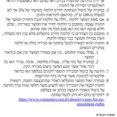
אך ורק בהודעה שתשלח בכתב ו/או בפקס ו/או באמצעות הדואר
האלקטרוני ישירות אל החנות.
במקרה של ביטול העיסקה יחוייב הלקוח בשיעור של 5% אך לא
למעלה מ-100 ש"ח, בהתאם להוראות החוק.
אם סופק המוצר ללקוח , חלה על הלקוח חובת החזרת המוצר אל
החנות עצמה. מוסכם כי הלקוח יחזיר את המוצר באריזתו , שלם
וללא פגיעה ו/או נזק ו/או פגם מכל מין וסוג שהוא.
מוסכם בין הצדדים כי הלקוח יחוייב בתשלום מלא בגין דמי משלוח ,
וזאת במידה והמוצר כבר נשלח ללקוח.
החנות תהא רשאית לבטל עיסקה או מכירה כולה או חלקה
במקרים הבאים:
נפלה טעות קולמוס , בין אם במחיר המוצר ובין אם בתיאור
המוצר.
במקרה של כוח עליון , פעולת מלחמה , איבה ,טרור ו/או כל
דבר אחר אשר ימנע המשך ביצוע מכירה תקין.
הודעה על ביטול המכירה תימסר לקונים בטלפון ו/או בדואר
אלקטרוני לכתובת אשר צויינה בדף ההרשמה.
במקרה ואזל המוצר מהמלאי לאחר שהתבצעה הזמנה, רשאית
החנות לבטל את המכירה ו/או להציע מוצר חלופי שווה ערך.הודעה
על ביטול כאמור תיעשה בכתב או בטלפון.
*מקרים בהם לא ניתן לבטל עסקה:
https://www.consumers.org.il/category/cases-for-no-
annulment-rights
אספקת המוצרים