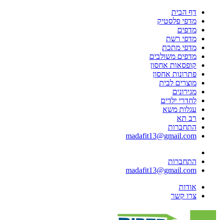
דף הבית
מדפי פלסטיק
מדפים
מדפי רשת
מדפי מתכת
מדפים משולבים
קופסאות אחסון
פתרונות אחסון
מוצרים לבית
מגירונים
לחדרי ילדים
עגלות משא
רב תא
התחברות
madafit13@gmail.com
התחברות
madafit13@gmail.com
אודות
צרו קשר