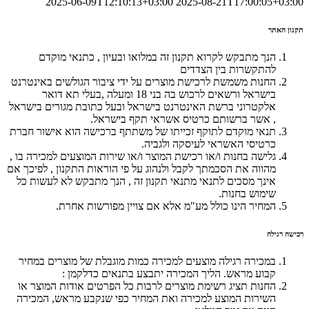
2025-06-09T12:10:13+03:00
2025-08-21T17:00:05+03:00
תקנון האתר
הנך מתבקש לקרוא תקנון זה במלואו ובעיון , כתנאי מוקדם
להתקשרות בין הצדדים
החנות משמשת לרכישת מוצרים על ידי ציבור הגולשים באינטרנט
בישראל ורשאים לרכוש בה בני 18 ומעלה ,בעלי תא דואר
אלקטרוני ברשת האינטרנט בישראל ובעל כתובת מגורים בישראל
, אשר ברשותם כרטיס אשראי תקף בישראל.
תנאי מוקדם לתוקף זכייתו של משתתף ברכישה הוא אישור חברת
כרטיסי האשראי לעיסקה ולגביה.
גלישה בחנות ו/או רכישת המוצר ו/או שירות המוצעים למכירה בו ,
מהווה את הסכמתך לקבל ולנהוג על פי הוראות התקנון , לפיכך אם
אינך מסכים לתנאי מתנאי תקנון זה , הנך מתבקש לא לעשות כל
שימוש בחנות.
המחיר הינו כולל מע"מ אלא אם צויין מפורשות אחרת.
רכישה רגילה
במכירה רגילה מוצעים למכירה כמות מוגבלת של מוצרים במחיר
קבוע מראש. הליך המכירה יתבצע בתנאים כדלקמן :
החנות תציג רשימת מוצרים לרבות כל הפרטים אודות המוצר או
השירות המוצע למכירה ואת המחיר כפי שנקבע מראש, המכירה