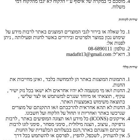
מוסכם כי במקרה של איסוף ע"י הלקוח לא יגבו מהלקוח דמי
משלוח.
שירות לקוחות
כל שאלה או בירור לגבי המוצרים המוצגים באתר לרבות מידע על
שימוש נכון במוצר ולפרטים ובירורים באשר לחנות ופעילותה , ניתן
לפנות אל:
טלפון: 08-6890111
דוא"ל: madafit13@gmail.com
שירות כללי
התמונות המוצגות באתר הן להמחשה בלבד , ואינן מחייבות את
החנות.
החנות ו/או מי מטעמה לא יהיו אחראים ולא ישאו בכל נזק ישיר ,
עקיף , תוצאתי או מיוחד שנגרם למשתמש או לצד שלישי ,
כתוצאה משימוש באמצעות האתר.
החנות לא תהא אחראית להרכבתם ו/או התקנתם של מוצרים
שנרכשו באתר ואחריות זו תחול על הלקוח ועל חשבונו.
אייקונים (ICONS) כל מידע ו/או תצוגה המופיעים באתר , לרבות
גרפיקה , עיצוב , הצגה מילולית , סימני מסחר , סימני לוגו לרבות
עריכתם והצגתם באתר,הנם בבעלותם הבלעדית של החנות.
אין להעתיק , לשכפל, להפיץ , לפרסם או להשתמש בכל דרך