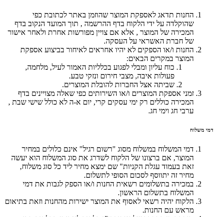
החנות תדאג לאספקת המוצר שהוזמן באתר לכתובת כפי
שהוקלדה על ידי הלקוח בדף ההרשמה , תוך המועד הנקוב בדף
המכירה של המוצר , אלא אם צויין מפורשות אחרת ולאחר אישור
של חברת האשראי על העסקה.
החנות ו/או הספקים לא יהיו אחראים לאיחור בביצוע אספקת
המוצר במקרים הבאים:
כוח עליון ומבלי לפגוע בכלליות האמור לעיל, מלחמה,
פעולות איבה, מצבי חירום ונזקי טבע.
שביתה אצל החברות להובלת המוצרים.
זמני אספקת המוצרים ו/או השירותים כפי שאלה מצויינים בדף
המכירה כוללים רק ימי עסקים קרי, יום א-ה לא כולל שישי שבת ,
ערבי חג וימי חג.
דמי משלוח
דמי המשלוח במשלוח מסוג "רשום רגיל" אינם כלולים במחיר
המוצר, אם ברצונו של הלקוח לשדרג את סוג המשלוח הוא יעשה
זאת בעמוד עגלת הקניות" שם ימצא מחיר ליד כל סוג משלוח,
מחיר זה יתווסף לסכום הסופי לתשלום.
במכירה בתשלומים רשאית החנות ו/או הספק לגבות את דמי
המשלוח בתשלום הראשון.
הלקוח יהיה רשאי לאסוף את המוצר ישירות מהחנות וזאת בתיאום
מראש עם החנות.