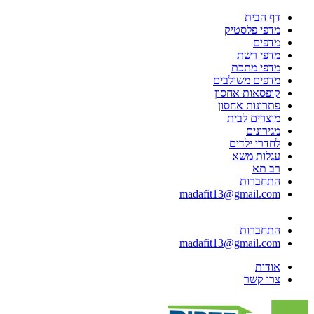
דף הבית
מדפי פלסטיק
מדפים
מדפי רשת
מדפי מתכת
מדפים משולבים
קופסאות אחסון
פתרונות אחסון
מוצרים לבית
מגירונים
לחדרי ילדים
עגלות משא
רב תא
התחברות
madafit13@gmail.com
התחברות
madafit13@gmail.com
אודות
צרו קשר