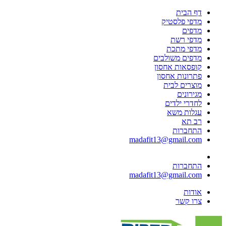
דף הבית
מדפי פלסטיק
מדפים
מדפי רשת
מדפי מתכת
מדפים משולבים
קופסאות אחסון
פתרונות אחסון
מוצרים לבית
מגירונים
לחדרי ילדים
עגלות משא
רב תא
התחברות
madafit13@gmail.com
התחברות
madafit13@gmail.com
אודות
צרו קשר