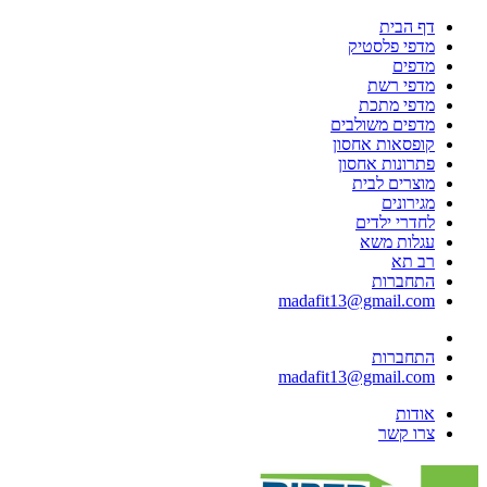
דף הבית
מדפי פלסטיק
מדפים
מדפי רשת
מדפי מתכת
מדפים משולבים
קופסאות אחסון
פתרונות אחסון
מוצרים לבית
מגירונים
לחדרי ילדים
עגלות משא
רב תא
התחברות
madafit13@gmail.com
התחברות
madafit13@gmail.com
אודות
צרו קשר