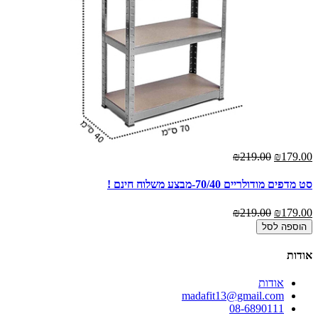
00
₪219.00
₪179.00
סט מדפים מודולריים 70/40-מבצע משלוח חינם !
סט מד
00
₪219.00
₪179.00
הוספה לסל
אודות
אודות
madafit13@gmail.com
08-6890111