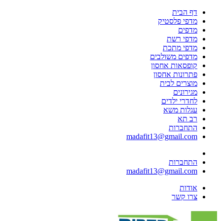
דף הבית
מדפי פלסטיק
מדפים
מדפי רשת
מדפי מתכת
מדפים משולבים
קופסאות אחסון
פתרונות אחסון
מוצרים לבית
מגירונים
לחדרי ילדים
עגלות משא
רב תא
התחברות
madafit13@gmail.com
התחברות
madafit13@gmail.com
אודות
צרו קשר